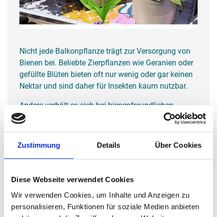
Nicht jede Balkonpflanze trägt zur Versorgung von
Bienen bei. Beliebte Zierpflanzen wie Geranien oder
gefüllte Blüten bieten oft nur wenig oder gar keinen
Nektar und sind daher für Insekten kaum nutzbar.
Anders verhält es sich bei bienenfreundlichen
Pflanzen wie Lavendel, Salbei, Rosmarin, Thymian,
Schnittlauch oder Glockenblumen. Sie liefern
wertvolle Nahrung und machen auch kleinere
Zustimmung
Details
Über Cookies
Flächen wie Balkone zu wichtigen Lebensräumen
für Bienen.
Diese Webseite verwendet Cookies
Im zugehörigen Instagram-Beitrag erklärt Imker Golo
Martin von Beerent, warum jede einzelne Blüte zählt
Wir verwenden Cookies, um Inhalte und Anzeigen zu
und nimmt zugleich eine häufige Sorge: Bienen sind
personalisieren, Funktionen für soziale Medien anbieten