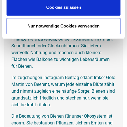
Nicht jede Balkonpflanze trägt zur Versorgung von
Bienen bei. Beliebte Zierpflanzen wie Geranien oder
Cookies zulassen
gefüllte Blüten bieten oft nur wenig oder gar keinen
Nektar und sind daher für Insekten kaum nutzbar.
Nur notwendige Cookies verwenden
Anders verhält es sich bei bienenfreundlichen
Pflanzen wie Lavendel, Salbei, Rosmarin, Thymian,
Schnittlauch oder Glockenblumen. Sie liefern
wertvolle Nahrung und machen auch kleinere
Flächen wie Balkone zu wichtigen Lebensräumen
für Bienen.
Im zugehörigen Instagram-Beitrag erklärt Imker Golo
Martin von Beerent, warum jede einzelne Blüte zählt
und nimmt zugleich eine häufige Sorge: Bienen sind
grundsätzlich friedlich und stechen nur, wenn sie
sich bedroht fühlen.
Die Bedeutung von Bienen für unser Ökosystem ist
enorm. Sie bestäuben Pflanzen, sichern Ernten und