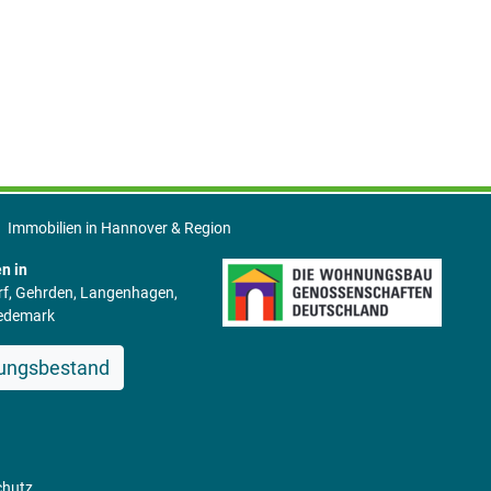
Immobilien in Hannover & Region
n in
rf, Gehrden, Langenhagen,
Wedemark
ungsbestand
chutz