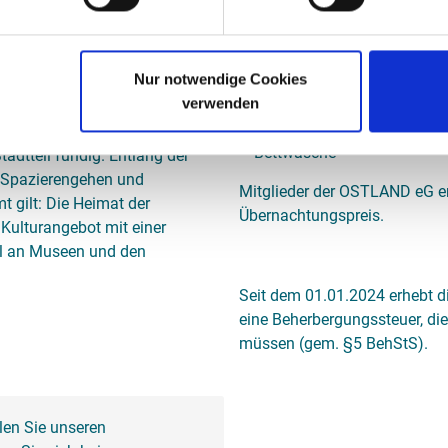
Die Preise für "Leineaue" (M
 an Hannovers Zentrum und ist
Preis pro Nacht
Nur notwendige Cookies
Linden lockt mit Kleinkunst-
verwenden
o-Kino und dem Glocksee-
zzgl. Mehrwertsteuer (7%),
ubs und Kneipen. Auch
Bettwäsche
adtteil fündig. Entlang der
 Spazierengehen und
Mitglieder der OSTLAND eG e
 gilt: Die Heimat der
Übernachtungspreis.
Kulturangebot mit einer
ahl an Museen und den
Seit dem 01.01.2024 erhebt 
eine Beherbergungssteuer, die
müssen (gem. §5 BehStS).
len Sie unseren