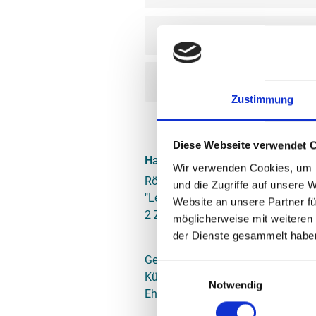
Hannover-Linden "Sunrise"
Gehrden "Arche Noah"
Zustimmung
Diese Webseite verwendet 
Hannover - Linden "Leineaue"
Wir verwenden Cookies, um I
Röttgerstr. 23 C, 30451 Hannover
und die Zugriffe auf unsere 
"Leineaue"
Website an unsere Partner fü
2 Zimmer / Wfl. Ca. 54 m² / EG
möglicherweise mit weiteren
der Dienste gesammelt haben
Gemütliche, komplett ausgestatt
Einwilligungsauswahl
Küche, Bad mit bodengleicher Dus
Notwendig
Ehebett) und Wohnzimmer sowie B