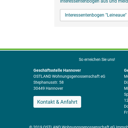
Interessentenbogen aus und melde
Interessentenbogen "Leineaue"
So erreichen Sie uns!
Geschäftsstelle Hannover
Ge
OSTLAND Wohnungsgenossenschaft eG
Mo
Stephanusstr. 58
Di
30449 Hannover
Mi
Sp
12
Kontakt & Anfahrt
Do
Fr
© 2019 OSTLAND Wohnungsgenossenschaft eG Immobili