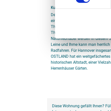
Kunst und Kultur
Der Stadtteil Linden grenzt direkt
ein Zuhause für Kunst und Kultur. 
Theatern wie dem TAK, dem Apoll
Theater sowie bekannten Jazz-Cl
Naturliebhaber werden in diesem St
Leine und Ihme kann man herrlich
Radfahren. Für Hannover insgesamt
OSTLAND hat ein weitgefächertes 
historischen Altstadt, einer Vielz
Herrenhäuser Gärten.
Diese Wohnung gefällt Ihnen? Fül