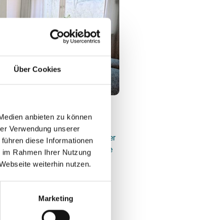
Über Cookies
 Medien anbieten zu können
l direkt an der Leine und verfügt
hrer Verwendung unserer
n Autobahnen A2 und A7 bzw. der
 führen diese Informationen
elände (ca. 30 Minuten) und die
ie im Rahmen Ihrer Nutzung
 10-15 Minuten) sind mit
Webseite weiterhin nutzen.
ut zu erreichen.
Marketing