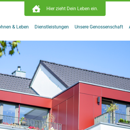
Hier zieht Dein Leben ein.
obilie finden:
eben ein.
hnen & Leben
Dienstleistungen
Unsere Genossenschaft