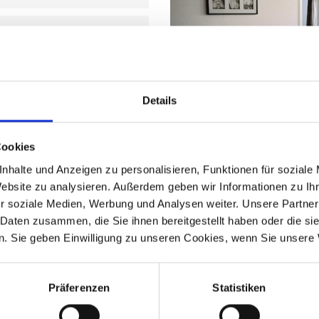
Details
Cookies
Lage
nhalte und Anzeigen zu personalisieren, Funktionen für soziale
Die Wohnung liegt sehr zentra
Website zu analysieren. Außerdem geben wir Informationen zu I
über gute Anbindungen zu de
r soziale Medien, Werbung und Analysen weiter. Unsere Partner
Bundesstraße 65. Das Messeg
 Daten zusammen, die Sie ihnen bereitgestellt haben oder die s
Innenstadt von Hannover (ca.
. Sie geben Einwilligung zu unseren Cookies, wenn Sie unsere 
öffentlichen Verkehrsmitteln g
ete 2-Zimmer-Wohnung mit
che, Schlafzimmer (mit einem
Präferenzen
Statistiken
alkon.