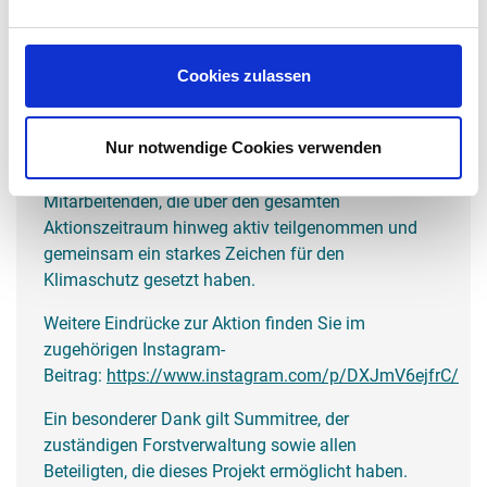
langfristig neu aufgebaut werden.
Mit der Pflanzung entsteht nun schrittweise ein
Cookies zulassen
klimaresilienter Mischwald, der zur Stabilisierung
des Ökosystems beiträgt, die Luftqualität verbessert
und gleichzeitig als Naherholungsgebiet dient.
Nur notwendige Cookies verwenden
Besonders hervorzuheben ist das Engagement der
Mitarbeitenden, die über den gesamten
Aktionszeitraum hinweg aktiv teilgenommen und
gemeinsam ein starkes Zeichen für den
Klimaschutz gesetzt haben.
Weitere Eindrücke zur Aktion finden Sie im
zugehörigen Instagram-
Beitrag:
https://www.instagram.com/p/DXJmV6ejfrC/
Ein besonderer Dank gilt Summitree, der
zuständigen Forstverwaltung sowie allen
Beteiligten, die dieses Projekt ermöglicht haben.