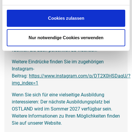
und Abläufe eines deutlich größeren
Wohnungsunternehmens.
Cookies zulassen
Solche Praxisphasen sind ein fester Bestandteil der
Ausbildung bei OSTLAND. Sie bieten Raum, über
den eigenen Arbeitsalltag hinauszublicken, neue
Nur notwendige Cookies verwenden
Aufgabenfelder kennenzulernen und sowohl
fachlich als auch persönlich zu wachsen.
Weitere Eindrücke finden Sie im zugehörigen
Instagram-
Beitrag:
https://www.instagram.com/p/DT2X0HSDaqU/?
img_index=1
Wenn Sie sich für eine vielseitige Ausbildung
interessieren: Der nächste Ausbildungsplatz bei
OSTLAND wird im Sommer 2027 verfügbar sein.
Weitere Informationen zu Ihren Möglichkeiten finden
Sie auf unserer Website.