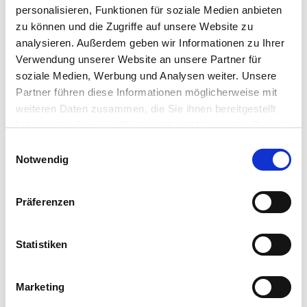
personalisieren, Funktionen für soziale Medien anbieten
zu können und die Zugriffe auf unsere Website zu
analysieren. Außerdem geben wir Informationen zu Ihrer
Verwendung unserer Website an unsere Partner für
Ausbildung bedeutet bei OSTLAND auch, neue
soziale Medien, Werbung und Analysen weiter. Unsere
Perspektiven kennenzulernen. Unsere
Partner führen diese Informationen möglicherweise mit
Auszubildende Antonia hat aktuell die Möglichkeit,
weiteren Daten zusammen, die Sie ihnen bereitgestellt
für zwei Wochen bei der WIRO Wohnen in Rostock
haben oder die sie im Rahmen Ihrer Nutzung der Dienste
tätig zu sein, einer kommunalen
gesammelt haben. Sie geben Einwilligung zu unseren
Einwilligungsauswahl
Wohnungsgesellschaft mit rund 35.000
Cookies, wenn Sie unsere Webseite weiterhin nutzen.
Notwendig
Wohnungen.
Vor Ort gewinnt sie umfassende Einblicke in
Präferenzen
verschiedene Abteilungen, begleitet
Wohnungsbesichtigungen sowie
Statistiken
Baustellenbegehungen und sammelt täglich neue
praktische Erfahrungen. Besonders bereichernd ist
dabei der direkte Austausch mit den Kolleginnen
Marketing
und Kollegen sowie der Einblick in die Strukturen