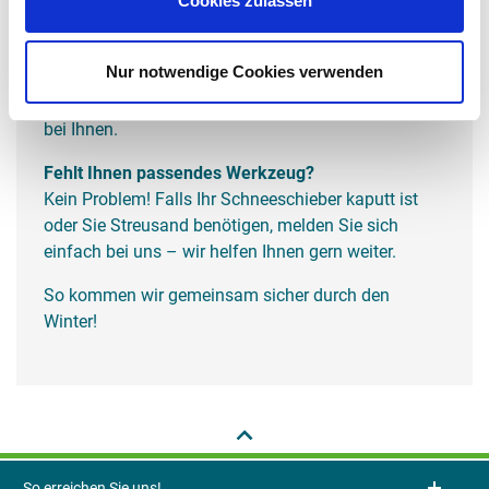
Cookies zulassen
Schneeräumung beauftragt haben, sind Sie als
Mitglied nicht von der Haftung befreit. Sollte der
Nur notwendige Cookies verwenden
Winterdienst beispielsweise früh morgens noch
nicht vor Ort gewesen sein, liegt die Verantwortung
bei Ihnen.
Fehlt Ihnen passendes Werkzeug?
Kein Problem! Falls Ihr Schneeschieber kaputt ist
oder Sie Streusand benötigen, melden Sie sich
einfach bei uns – wir helfen Ihnen gern weiter.
So kommen wir gemeinsam sicher durch den
Winter!
So erreichen Sie uns!