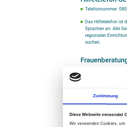
Telefonnummer: 080
Das Hilfetelefon ist 
Sprachen an. Alle Ge
regionalen Einrichtu
suchen.
Frauenberatung
Die Stadt Hannover bi
haben oder in Bedroh
detaillierte Inform
Hilfe bei Gewalt an 
Zustimmung
Hier können betroff
Diese Webseite verwendet 
und rechtliche Unter
Wir verwenden Cookies, um I