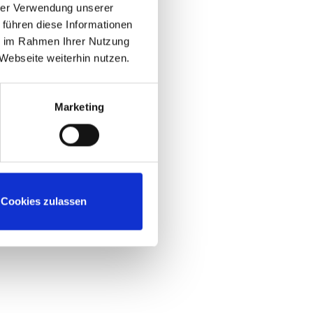
hrer Verwendung unserer
 Gewalt,
 führen diese Informationen
ie im Rahmen Ihrer Nutzung
Webseite weiterhin nutzen.
rauen, die häusliche
 Bosnisch, Kroatisch,
ch, Polnisch, Russisch,
Marketing
Cookies zulassen
 wurden. Hier erhalten
ebnissen umzugehen und