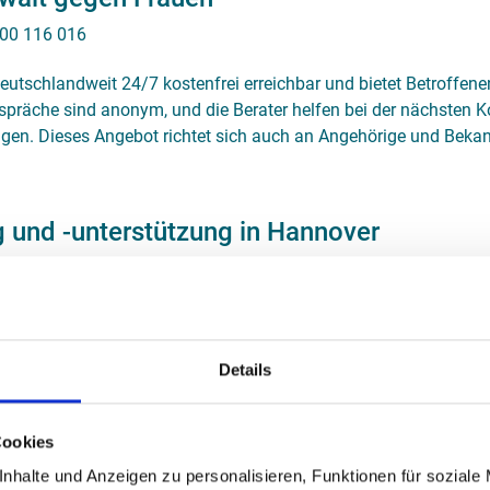
00 116 016
deutschlandweit 24/7 kostenfrei erreichbar und bietet Betroffen
spräche sind anonym, und die Berater helfen bei der nächsten
ngen. Dieses Angebot richtet sich auch an Angehörige und Bekan
 und -unterstützung in Hannover
etet eine Vielzahl von Beratungsdiensten speziell für Frauen an
ungssituationen leben. Über das Serviceportal von Hannover fi
ationen zu Notrufnummern und Beratungsangeboten:
Frauen in Hannover
Details
ene Frauen und Angehörige Kontakt zu Beratungsstellen aufneh
Cookies
stützung zu erhalten.
nhalte und Anzeigen zu personalisieren, Funktionen für soziale