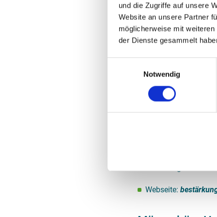
und die Zugriffe auf unsere 
Suana – Beratun
Website an unsere Partner fü
Stalking und Z
möglicherweise mit weiteren
der Dienste gesammelt haben
SUANA ist eine Berat
Gewalt erleben oder e
Einwilligungsauswahl
Serbisch, Deutsch, En
Notwendig
Spanisch, Türkisch 
Webseite von SUAN
Bestärkungsste
Die Bestärkungsstelle
Betroffene psycholog
notwendige Schritte 
Webseite:
bestärkung