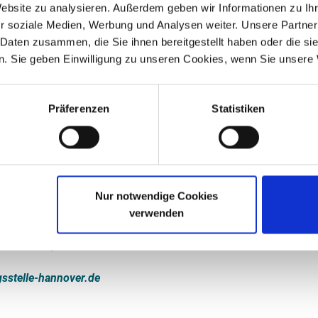
Website zu analysieren. Außerdem geben wir Informationen zu I
gsstelle für Migrantinnen* bei Häuslicher
r soziale Medien, Werbung und Analysen weiter. Unsere Partner
wangsheirat
 Daten zusammen, die Sie ihnen bereitgestellt haben oder die s
. Sie geben Einwilligung zu unseren Cookies, wenn Sie unsere 
ungsstelle von Migrantinnen für Migrantinnen und geflüchtete F
rlebt haben. Sie bieten Informationen und Beratung in Arabisch,
glisch, Französisch, Italienisch, Kurdisch (Kurmandschi), Persis
Präferenzen
Statistiken
und Vietnamesisch. Weitere Sprachen auch nach Vereinbarung.
A
lle Hannover
Nur notwendige Cookies
 richtet sich gezielt an Frauen und Kinder, die Opfer von Gewalt
verwenden
ische und soziale Unterstützung, die ihnen hilft, mit ihren Erl
einzuleiten, um sich und ihre Familien zu schützen.
sstelle-hannover.de