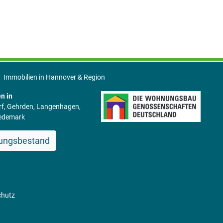
Immobilien in Hannover & Region
n in
rf, Gehrden, Langenhagen,
Wedemark
ungsbestand
chutz