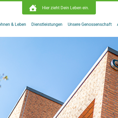
Hier zieht Dein Leben ein.
obilie finden:
eben ein.
hnen & Leben
Dienstleistungen
Unsere Genossenschaft