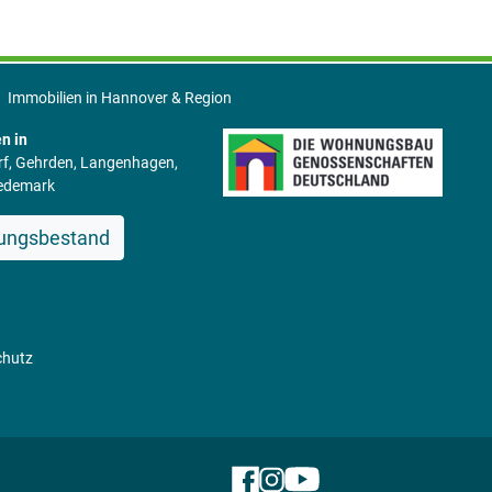
Immobilien in Hannover & Region
n in
rf, Gehrden, Langenhagen,
Wedemark
ungsbestand
chutz