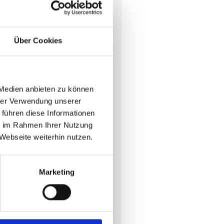
Über Cookies
 Medien anbieten zu können
hrer Verwendung unserer
 führen diese Informationen
ie im Rahmen Ihrer Nutzung
 hoher Lebensqualität
Webseite weiterhin nutzen.
konsequenteste Form dieser
Marketing
ruck. Wir haben uns bewusst
rise, sondern dann, wenn
zen wir Chancen, statt
schaft eG.