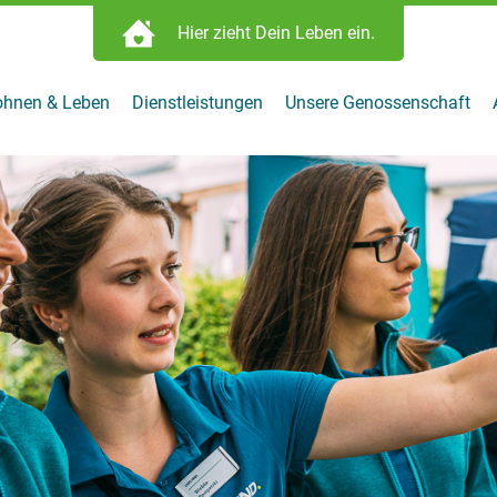
Hier zieht Dein Leben ein.
obilie finden:
eben ein.
hnen & Leben
Dienstleistungen
Unsere Genossenschaft