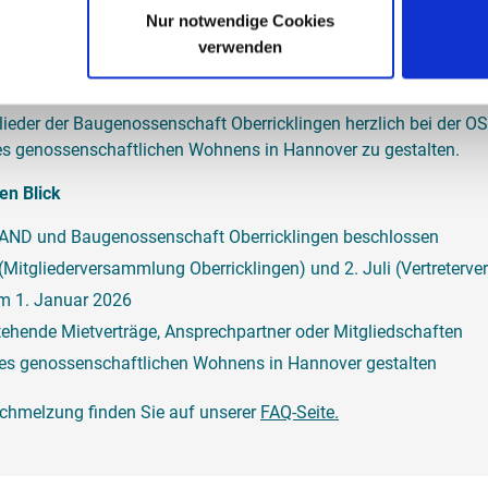
Nur notwendige Cookies
terinnen und Mieter ändert sich durch die Verschmelzung zunäch
verwenden
 und Mitgliedschaften bleiben unverändert bestehen. Auch die g
.
tglieder der Baugenossenschaft Oberricklingen herzlich bei de
s genossenschaftlichen Wohnens in Hannover zu gestalten.
en Blick
ND und Baugenossenschaft Oberricklingen beschlossen
Mitgliederversammlung Oberricklingen) und 2. Juli (Vertrete
m 1. Januar 2026
ehende Mietverträge, Ansprechpartner oder Mitgliedschaften
s genossenschaftlichen Wohnens in Hannover gestalten
schmelzung finden Sie auf unserer
FAQ-Seite.