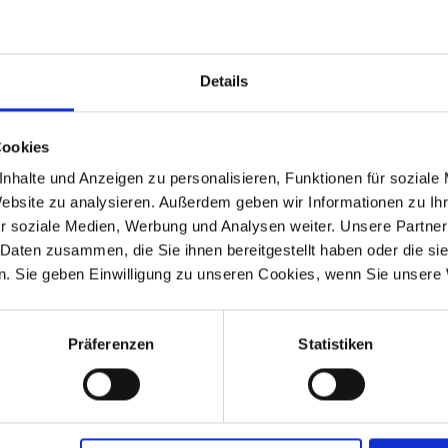
Juli den Zusammenschluss
ckwirkend zum
1. Januar
Details
ng in das
tswirksam.
Cookies
r unsere Genossenschaft
rundlage, den
nhalte und Anzeigen zu personalisieren, Funktionen für soziale
 erfolgreich zu begegnen.
Website zu analysieren. Außerdem geben wir Informationen zu I
wirtschaftliche Stärke,
r soziale Medien, Werbung und Analysen weiter. Unsere Partner
Erfahrung, um unseren
 Daten zusammen, die Sie ihnen bereitgestellt haben oder die s
weiterzuentwickeln und auch künftig bezahlbaren Wohnraum mit
. Sie geben Einwilligung zu unseren Cookies, wenn Sie unsere 
r zur DNA der Genossenschaften. Eine Verschmelzung ist die 
Präferenzen
Statistiken
nehmenszusammenschlüsse entstehen aus wirtschaftlichem D
eden: Die beste Zeit für eine Verschmelzung ist nicht in der K
stark sind und ihre Zukunft gemeinsam gestalten wollen. So nut
t Lara Marie Meier, Vorständin der OSTLAND Wohnungsgenossen