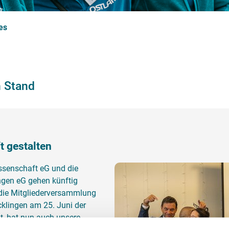
es
n Stand
 gestalten
enschaft eG und die
ngen eG gehen künftig
ie Mitgliederversammlung
klingen am 25. Juni der
, hat nun auch unsere